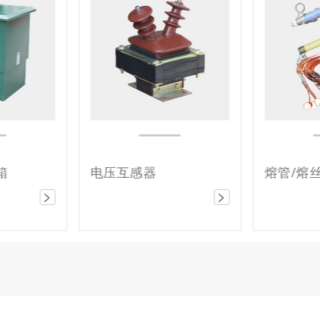
熔管/熔丝
隔离开关