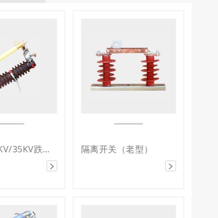
（老型）
10KV/24KV/35KV氧化锌避雷器
复合