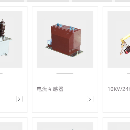
10KV/24KV/35KV跌落式熔断器
隔离开关