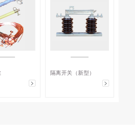
（新型）
66KV/110KV/220KV氧化锌避雷器
复合