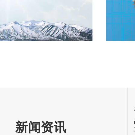
合作
诚挚地感谢
位到公司来
2024-06-10
器的应用
高压跌落式熔断器的环境
新闻资讯
如何？