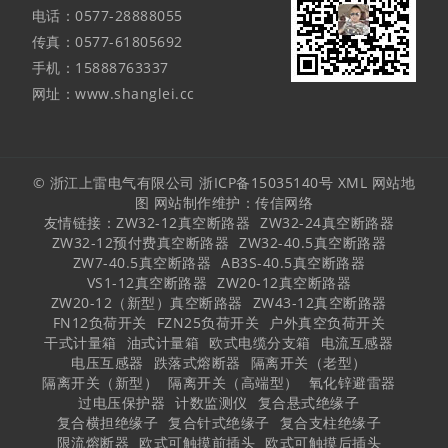
电话：0577-28888055
传真：0577-61805692
手机：15888763337
网址：www.shanglei.cc
© 浙江上雷电气有限公司
浙ICP备15035140号
XML
网站地
图
网站制作维护：
传信网络
友情链接：
ZW32-12真空断路器
ZW32-24真空断路器
ZW32-12预付费真空断路器
ZW32-40.5真空断路器
ZW7-40.5真空断路器
AB3S-40.5真空断路器
VS1-12真空断路器
ZW20-12真空断路器
ZW20-12（新型）真空断路器
ZW43-12真空断路器
FN12负荷开关
FZN25负荷开关
户外真空负荷开关
干式计量箱
油式计量箱
欧式电缆分支箱
电流互感器
电压互感器
跌落式熔断器
隔离开关（老型）
隔离开关（新型）
隔离开关（高端型）
氧化锌避雷器
过电压保护器
计数监测仪
复合悬式绝缘子
复合横担绝缘子
复合针式绝缘子
复合支柱绝缘子
限流熔断器
欧式可触摸前插头
欧式可触摸后插头